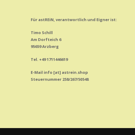
Für astREiN, verantwortlich und Eigner ist:
Timo Schill
Am Dorfteich 6
95659 Arzberg
Tel. +49 1711446619
E-Mail info [at] astrein.shop
Steuernummer 258/267/50548